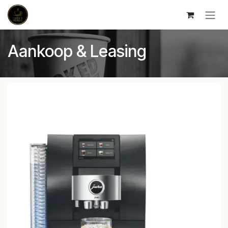
Overslaan naar inhoud
Aankoop & Leasing