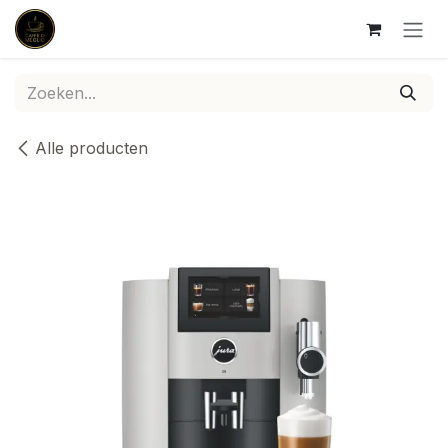
Overslaan naar inhoud
Alle producten