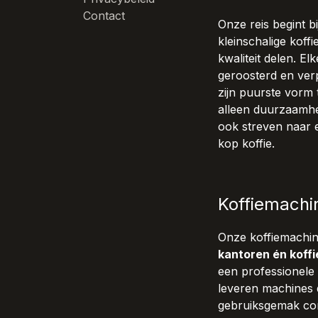
Contact
Onze reis begint 
kleinschalige koff
kwaliteit delen. E
geroosterd en verp
zijn puurste vorm 
alleen duurzaamhe
ook streven naar 
kop koffie.
Koffiemachi
Onze koffiemachi
kantoren én koffi
een professionele 
leveren machines 
gebruiksgemak com