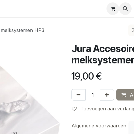
easing
Full-Service Prof.
Jura Home Preventieve reinigi
r melksystemen HP3
Jura Accesoir
melksysteme
19,00
€
Aa
Toevoegen aan verlangl
Algemene voorwaarden