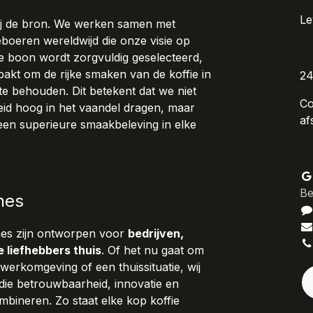
Le
bij de bron. We werken samen met
ieboeren wereldwijd die onze visie op
lke boon wordt zorgvuldig geselecteerd,
akt om de rijke smaken van de koffie in
24
te behouden. Dit betekent dat we niet
Co
id hoog in het vaandel dragen, maar
af
een superieure smaakbeleving in elke
Be
nes
nes zijn ontworpen voor
bedrijven,
e liefhebbers thuis
. Of het nu gaat om
werkomgeving of een thuissituatie, wij
die betrouwbaarheid, innovatie en
bineren. Zo staat elke kop koffie