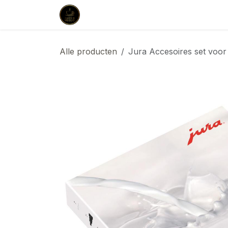
Overslaan naar inhoud
Startpagina
Shop
Aankoop & L
Alle producten
Jura Accesoires set voo