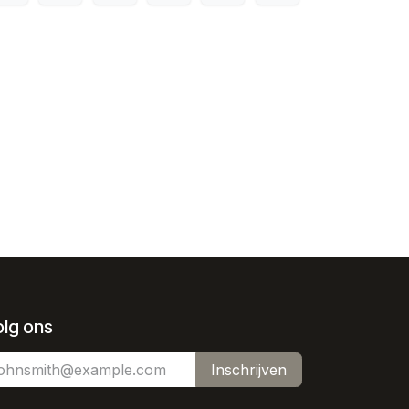
olg ons
Inschrijven