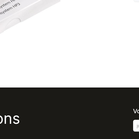
V
ons