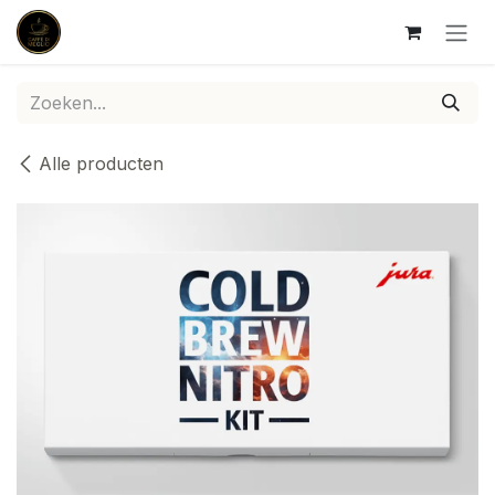
Overslaan naar inhoud
Alle producten