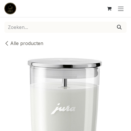
Overslaan naar inhoud
Alle producten