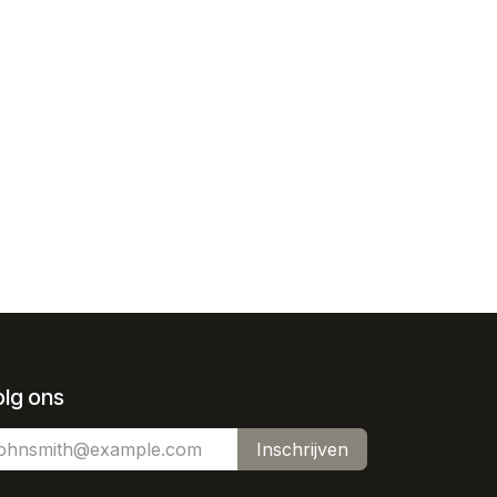
olg ons
Inschrijven