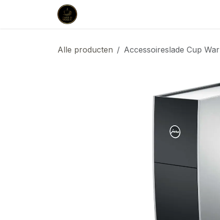
Overslaan naar inhoud
Startpagina
Shop
Aankoop & L
Alle producten
Accessoireslade Cup Wa