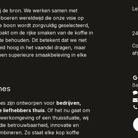
Le
bij de bron. We werken samen met
ieboeren wereldwijd die onze visie op
lke boon wordt zorgvuldig geselecteerd,
akt om de rijke smaken van de koffie in
24
te behouden. Dit betekent dat we niet
Co
id hoog in het vaandel dragen, maar
af
een superieure smaakbeleving in elke
Be
nes
nes zijn ontworpen voor
bedrijven,
e liefhebbers thuis
. Of het nu gaat om
werkomgeving of een thuissituatie, wij
die betrouwbaarheid, innovatie en
bineren. Zo staat elke kop koffie