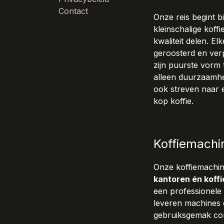
Contact
Onze reis begint 
kleinschalige koff
kwaliteit delen. E
geroosterd en verp
zijn puurste vorm 
alleen duurzaamhe
ook streven naar 
kop koffie.
Koffiemachi
Onze koffiemachi
kantoren én koffi
een professionele 
leveren machines 
gebruiksgemak com