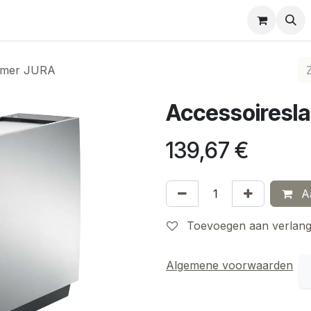
easing
Full-Service Prof.
Jura Home Preventieve reinigi
rmer JURA
Accessoiresl
139,67
€
Aa
Toevoegen aan verlangl
Algemene voorwaarden