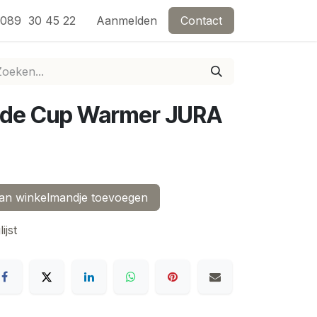
ng
089 30 45 22
Evenementen
Aanmelden
Overnachten in de buurt met Caffè Di 
Contact
ade Cup Warmer JURA
n winkelmandje toevoegen
ijst