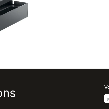
V
ons