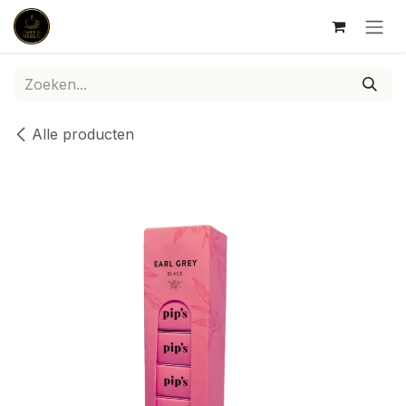
Overslaan naar inhoud
Alle producten