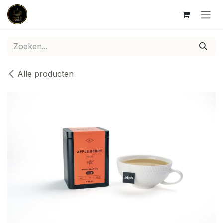
Overslaan naar inhoud
Alle producten