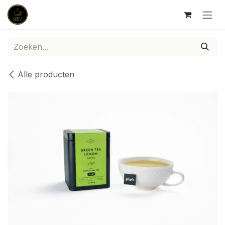
Overslaan naar inhoud
Alle producten