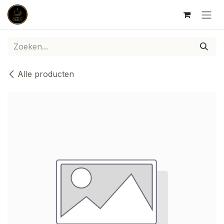
Overslaan naar inhoud
Alle producten