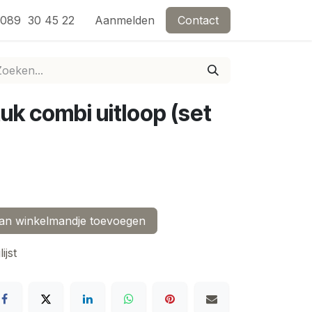
ng
089 30 45 22
Evenementen
Aanmelden
Overnachten in de buurt met Caffè Di 
Contact
uk combi uitloop (set
n winkelmandje toevoegen
ijst