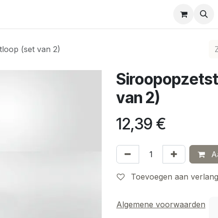
easing
Full-Service Prof.
Jura Home Preventieve reinigi
loop (set van 2)
Siroopopzetst
van 2)
12,39
€
Aa
Toevoegen aan verlangl
Algemene voorwaarden