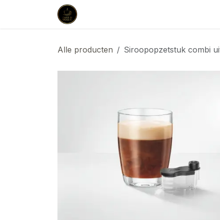
Overslaan naar inhoud
Startpagina
Shop
Aankoop & L
Alle producten
Siroopopzetstuk combi uit