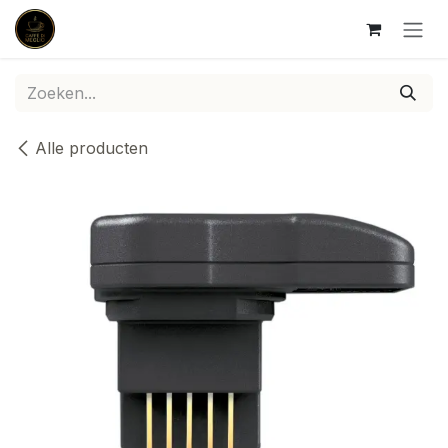
Overslaan naar inhoud
Alle producten